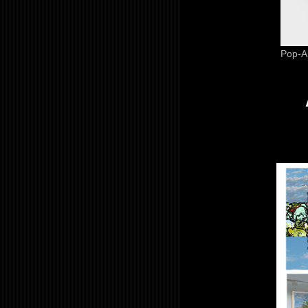
Pop-Ar